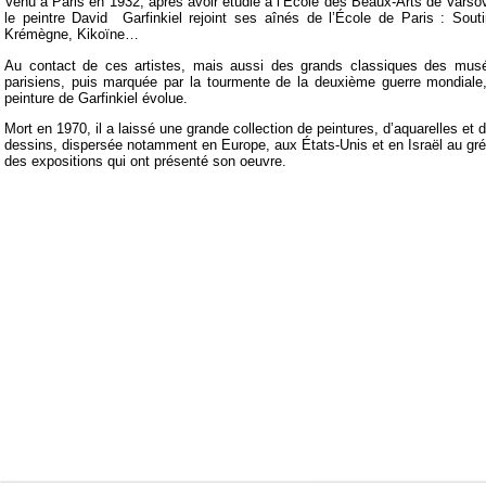
Venu à Paris en 1932, après avoir étudié à l’École des Beaux-Arts de Varsov
le peintre David Garfinkiel rejoint ses aînés de l’École de Paris : Souti
Krémègne, Kikoïne…
Au contact de ces artistes, mais aussi des grands classiques des mus
parisiens, puis marquée par la tourmente de la deuxième guerre mondiale,
peinture de Garfinkiel évolue.
Mort en 1970, il a laissé une grande collection de peintures, d’aquarelles et 
dessins, dispersée notamment en Europe, aux États-Unis et en Israël au gré
des expositions qui ont présenté son oeuvre.