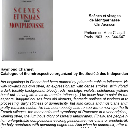
Scènes et visages
de Montparnasse
Chil Aronson
Préface de Marc Chagall
Paris 1963 pp. 644-647
Raymond Charmet
Catalogue of the retrospective organized by the Société des Indépendant
His beginnings in France had been marked by prismatic cubism influence. He 
way towards his own style, an expressionism with dense strokes, with vibrati
a dark tonality background, bloody reds, nostalgic violets, sulphurous yellow
burst out.
Loving life in all its manifestations,(…) he knew how to paint its mo
aspects, haggard houses from old districts, fantastic outlines of workers in th
processing, daily stillness of domesticity, but also circus and musicians anim
pretty feminine nudes. He has been equally able to see with a new eye the th
French villages, the many-coloured symphony of Provence in a very original,
whirling style, the luminous glory of Israel’s landscapes. Finally, the people 
him unforgettable compositions evoking passionate musicians or prophets-li
the holy scriptures with devouring eagerness.
And when he undertook, after th