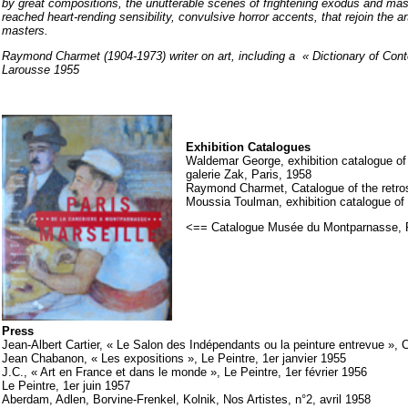
by great compositions, the unutterable scenes of frightening exodus and mas
reached heart-rending sensibility, convulsive horror accents, that rejoin the ar
masters.
Raymond Charmet (1904-1973) writer on art, including a « Dictionary of Con
Larousse 1955
Exhibition
Catalogues
Waldemar George, exhibition catalogue of 
galerie Zak, Paris, 1958
Raymond Charmet, Catalogue of the retro
Moussia Toulman, exhibition catalogue of D
<== Catalogue Musée du Montparnasse, 
P
ress
Jean-Albert Cartier, « Le Salon des Indépendants ou la peinture entrevue »,
Jean Chabanon, « Les expositions », Le Peintre, 1er janvier 1955
J.C., « Art en France et dans le monde », Le Peintre, 1er février 1956
Le Peintre, 1er juin 1957
Aberdam, Adlen, Borvine-Frenkel, Kolnik, Nos Artistes, n°2, avril 1958