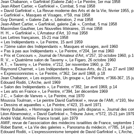
Jean Chabanon, « Garfinkiel (Galerie Zak) » Le Peintre, 1er mai 1958
Jean Albert Cartier, « Garfinkiel », Combat, 5 mai 1958
« David Garfinkiel », La Revue moderne des Arts et de la Vie, février 1955, p
« Garfinkiel », Masques et Visages, n°59, mai 1958
Guy Dornand, « Galerie Zak », Libération, 2 mai 1958
Jean-Albert Cartier, « Garfinkiel, galerie Zak », Combat, 5 mai 1958
Maximilien Gauthier, Les Nouvelles littéraires, 15 mai 1958
H. H., « Garfinkiel », L’Amateur d’Art, 10 mai 1958
Les Lettres françaises, 15-21 mai 1958
« Les Indépendants », Le Peintre, 15 avril 1959
« 71ème salon des Indépendants », Masques et visages, avril 1960
« Pas à pas aux Indépendants », Le Peintre, n°204, 1er mai 1960
« Prix et Concours », Journal de l’Amateur d’Art, n°257, 10 octobre 1960, p.
R. V., « Quatrième salon de Taverny », Le Figaro, 26 octobre 1960
A.T., « Taverny », Le Peintre, n°212, 1er novembre 1960, p. 20
Raymond Charmet, « Les Indépendants », Beaux-Arts, du 21 au 27 avril 196
« Expressionnistes », Le Peintre, n°362, 1er avril 1968, p.18
Jean Chabanon, « Les expositions, Un groupe », Le Peintre, n°366-367, 15 ju
Edouard Roditi, L’Arche, avril 1969
« Salon des Indépendants », Le Peintre, n°382, 1er avril 1969, p.14
« Les arts en France », Le Peintre, n°394, 1er décembre 1969
J.C., « Salon de Vanves », Le Peintre, mai 1970
Moussia Toulman, « Le peintre David Garfinkiel », revue de l’AMI, n°193, fév
« Dessins et aquarelles », Le Peintre, n°423, 15 avril 1971
Henry Bulawko, « Hommage à trois peintres juifs disparus », Journal des co
Léon Abramowicz, « David Garfinkiel », Tribune Juive, n°572, 15-21 juin 197
André Vidal, Amitiés France Israël, juin 1979
AMIF, revue de l’association des médecins israélites de France, septembre 
Robet Barret, « La Vie des galeries », Panorama du médecin, n°785, 14 juin
Edouard Roditi, « L’expressionnisme tempéré de David Garfinkiel », L’Arche, n